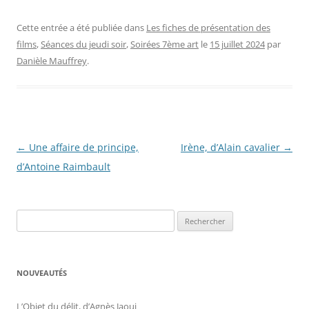
Cette entrée a été publiée dans
Les fiches de présentation des
films
,
Séances du jeudi soir
,
Soirées 7ème art
le
15 juillet 2024
par
Danièle Mauffrey
.
Navigation
←
Une affaire de principe,
Irène, d’Alain cavalier
→
des
d’Antoine Raimbault
articles
Rechercher :
NOUVEAUTÉS
L’Objet du délit, d’Agnès Jaoui