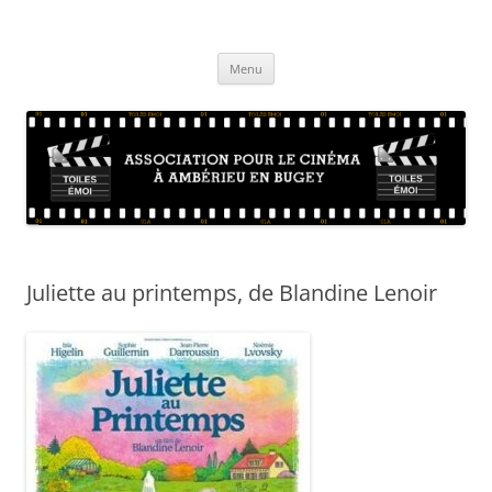
Aller
au
Toiles Emoi – Site de l'association
contenu
La vie de l'association d'amateurs de cinéma sur Ambérieu en Bugey et
sa région
Menu
Juliette au printemps, de Blandine Lenoir