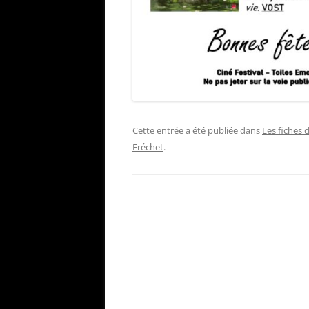
Cette entrée a été publiée dans
Les fiches 
Fréchet
.