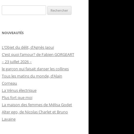
Rechercher :
NOUVEAUTÉS
L’Objet du délit, d’Agnès Jaoui
C’est quoi l’amour? de Fabien GORGEART
– 23 juillet 2026 –
le garçon qui faisait danser les collines
Tous les matins du monde, d’Alain
Corneau
La Vénus électrique
Plus fort que moi
La maison des femmes de Mélisa Godet
Alter ego, de Nicolas Charlet et Bruno
Lavaine