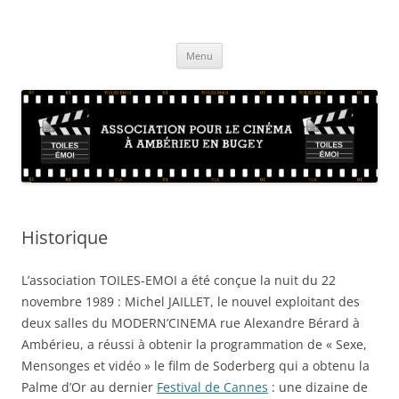
Aller
au
Toiles Emoi – Site de l'association
contenu
La vie de l'association d'amateurs de cinéma sur Ambérieu en Bugey et
sa région
Menu
Historique
L’association TOILES-EMOI a été conçue la nuit du 22
novembre 1989 : Michel JAILLET, le nouvel exploitant des
deux salles du MODERN’CINEMA rue Alexandre Bérard à
Ambérieu, a réussi à obtenir la programmation de « Sexe,
Mensonges et vidéo » le film de Soderberg qui a obtenu la
Palme d’Or au dernier
Festival de Cannes
: une dizaine de