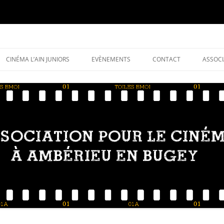
ma sur Ambérieu en Bugey et sa région
e l'association
CINÉMA L’AIN JUNIORS
EVÈNEMENTS
CONTACT
ASSOCI
ORGA
HISTO