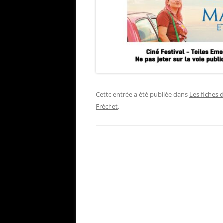
Cette entrée a été publiée dans
Les fiches 
Fréchet
.