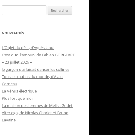
Rechercher :
NOUVEAUTÉS
L’Objet du délit, d’Agnès Jaoui
C’est quoi l’amour? de Fabien GORGEART
– 23 juillet 2026 –
le garçon qui faisait danser les collines
Tous les matins du monde, d’Alain
Corneau
La Vénus électrique
Plus fort que moi
La maison des femmes de Mélisa Godet
Alter ego, de Nicolas Charlet et Bruno
Lavaine