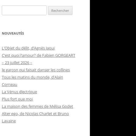
Rechercher :
NOUVEAUTÉS
L’Objet du délit, d’Agnès Jaoui
C’est quoi l’amour? de Fabien GORGEART
– 23 juillet 2026 –
le garçon qui faisait danser les collines
Tous les matins du monde, d’Alain
Corneau
La Vénus électrique
Plus fort que moi
La maison des femmes de Mélisa Godet
Alter ego, de Nicolas Charlet et Bruno
Lavaine