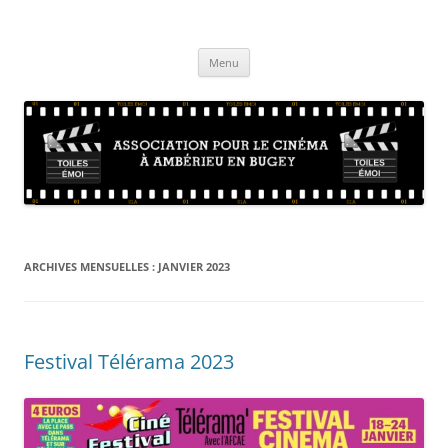
Aller
au
Toiles Emoi – Site de l'association
contenu
La vie de l'association d'amateurs de cinéma sur Ambérieu en Bugey et
sa région
Menu
ARCHIVES MENSUELLES :
JANVIER 2023
Festival Télérama 2023