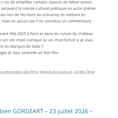
s » ou de simplifier certains aspects du débat autour
ui secouent le monde culturel politique ou autre (même
ues lors de l’écriture du scénario), en mettant en
ole, mais en aucun cas il ne constitue un commentaire
rant l’été 2025 à Paris et dans les ruines du Château
 un clin d’oeil ironique ou un choix fortuit si je vous
ne du Marquis de Sade !!
èges je vous souhaite un bon film.
de présentation des films
,
Séances du jeudi soir
,
Soirées 7ème
abien GORGEART – 23 juillet 2026 –