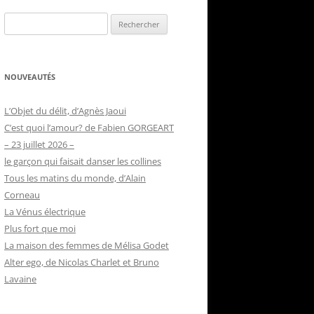
Rechercher :
NOUVEAUTÉS
L’Objet du délit, d’Agnès Jaoui
C’est quoi l’amour? de Fabien GORGEART
– 23 juillet 2026 –
le garçon qui faisait danser les collines
Tous les matins du monde, d’Alain
Corneau
La Vénus électrique
Plus fort que moi
La maison des femmes de Mélisa Godet
Alter ego, de Nicolas Charlet et Bruno
Lavaine