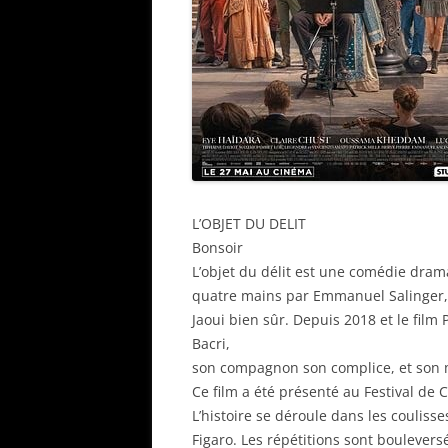
L’OBJET DU DELIT
Bonsoir
L’objet du délit est une comédie drama
quatre mains par Emmanuel Salinger, 
Jaoui bien sûr. Depuis 2018 et le film
Bacri,
son compagnon son complice, et son me
Ce film a été présenté au Festival de
L’histoire se déroule dans les coulis
Figaro. Les répétitions sont boulevers