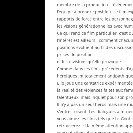
membre de la production. L’évènement
l’équipe à prendre position. Le film ex
rapports de force entre les personnage
les visions générationnelles avec humo
Ce qui rend ce film particulier, c’est 
l’intérêt est ailleurs : comment chacu
positions évoluent au fil des discussi
prises de position
et les divisions qu’elle provoque
Comme dans les films précédents d’Ag
héroïques ,ni totalement antipathique
Elle joue une cantatrice expérimentée
la réalité des violences faites aux fe
talentueux, mais inquiet pour son pro
Il n’y a pas un seul héros mais une m
s’entrecroisent. Les dialogues altern
vous aimez les films tels que Le Goût
retrouverez ici la même attention app
contradictions des personnages, mais