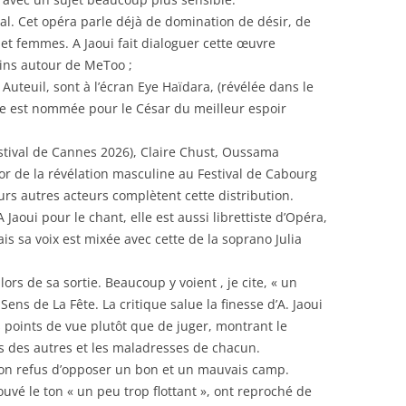
al. Cet opéra parle déjà de domination de désir, de
t femmes. A Jaoui fait dialoguer cette œuvre
ins autour de MeToo ;
D Auteuil, sont à l’écran Eye Haïdara, (révélée dans le
lle est nommée pour le César du meilleur espoir
stival de Cannes 2026), Claire Chust, Oussama
r de la révélation masculine au Festival de Cabourg
urs autres acteurs complètent cette distribution.
A Jaoui pour le chant, elle est aussi librettiste d’Opéra,
mais sa voix est mixée avec cette de la soprano Julia
rs de sa sortie. Beaucoup y voient , je cite, « un
ens de La Fête. La critique salue la finesse d’A. Jaoui
s points de vue plutôt que de juger, montrant le
es des autres et les maladresses de chacun.
on refus d’opposer un bon et un mauvais camp.
ouvé le ton « un peu trop flottant », ont reproché de