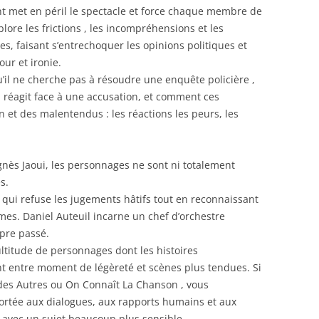
 met en péril le spectacle et force chaque membre de
plore les frictions , les incompréhensions et les
s, faisant s’entrechoquer les opinions politiques et
ur et ironie.
qu’il ne cherche pas à résoudre une enquête policière ,
n réagit face à une accusation, et comment ces
on et des malentendus : les réactions les peurs, les
nès Jaoui, les personnages ne sont ni totalement
s.
 qui refuse les jugements hâtifs tout en reconnaissant
mmes. Daniel Auteuil incarne un chef d’orchestre
pre passé.
ultitude de personnages dont les histoires
ent entre moment de légèreté et scènes plus tendues. Si
 des Autres ou On Connaît La Chanson , vous
ortée aux dialogues, aux rapports humains et aux
 avec un sujet beaucoup plus sensible.