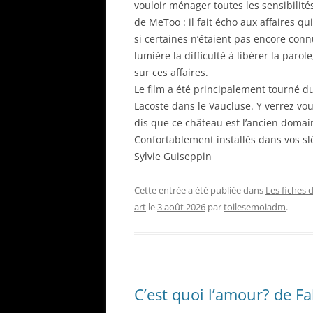
vouloir ménager toutes les sensibilité
de MeToo : il fait écho aux affaires q
si certaines n’étaient pas encore conn
lumière la difficulté à libérer la par
sur ces affaires.
Le film a été principalement tourné du
Lacoste dans le Vaucluse. Y verrez vous
dis que ce château est l’ancien domai
Confortablement installés dans vos sl
Sylvie Guiseppin
Cette entrée a été publiée dans
Les fiches 
art
le
3 août 2026
par
toilesemoiadm
.
C’est quoi l’amour? de F