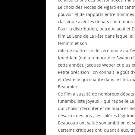
Le choix des Noces de Figaro est centr
pouvoir et de rapports entre hommes e
classique avec les débats contempora
Pour la distribution, outre A Jaoui et 
film Le Sens de La Fête dans lequel e
féminin et son
rôle de maîtresse de cérémonie au Fe
Kheddam (qui a remporté le Swann d’o
cette année), Jacques Weber et plusie
Petite précision : on connaît le goût d’
et c’est elle qui chante dans le film, 
Beaumier.
Ce film a suscité de nombreux débats lo
funambuliste joyeux » qui rappelle Le S
qui choisit d’écouter et de nuancer le
désarroi des uns , les colères légitim
Beaucoup ont salué son ambition et s
Certains critiques ont, quant à eux, tr