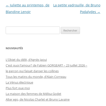
Navigation
←
Juliette au printemps, de
La petite vadrouille, de Bruno
des
Blandine Lenoir
Podalydes
→
articles
Rechercher :
NOUVEAUTÉS
L’Objet du délit, d’Agnès Jaoui
C’est quoi l’amour? de Fabien GORGEART – 23 juillet 2026 –
le garçon qui faisait danser les collines
Tous les matins du monde, d’Alain Corneau
La Vénus électrique
Plus fort que moi
La maison des femmes de Mélisa Godet
Alter ego, de Nicolas Charlet et Bruno Lavaine