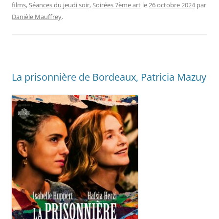
films
,
Séances du jeudi soir
,
Soirées 7ème art
le
26 octobre 2024
par
Danièle Mauffrey
.
La prisonnière de Bordeaux, Patricia Mazuy