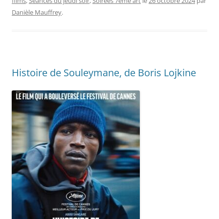
films
,
Séances du jeudi soir
,
Soirées 7ème art
le
26 octobre 2024
par
Danièle Mauffrey
.
Histoire de Souleymane, de Boris Lojkine