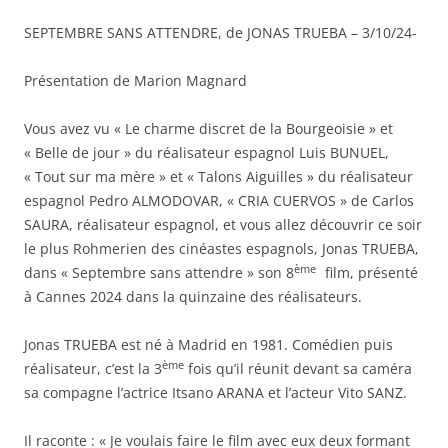
SEPTEMBRE SANS ATTENDRE, de JONAS TRUEBA – 3/10/24-
Présentation de Marion Magnard
Vous avez vu « Le charme discret de la Bourgeoisie » et
« Belle de jour » du réalisateur espagnol Luis BUNUEL,
« Tout sur ma mère » et « Talons Aiguilles » du réalisateur
espagnol Pedro ALMODOVAR, « CRIA CUERVOS » de Carlos
SAURA, réalisateur espagnol, et vous allez découvrir ce soir
le plus Rohmerien des cinéastes espagnols, Jonas TRUEBA,
ème
dans « Septembre sans attendre » son 8
film, présenté
à Cannes 2024 dans la quinzaine des réalisateurs.
Jonas TRUEBA est né à Madrid en 1981. Comédien puis
ème
réalisateur, c’est la 3
fois qu’il réunit devant sa caméra
sa compagne l’actrice Itsano ARANA et l’acteur Vito SANZ.
Il raconte : « Je voulais faire le film avec eux deux formant