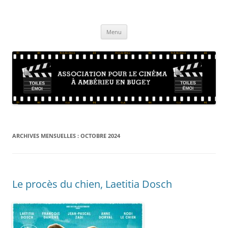
Aller
au
Toiles Emoi – Site de l'association
contenu
La vie de l'association d'amateurs de cinéma sur Ambérieu en Bugey et
sa région
Menu
ARCHIVES MENSUELLES :
OCTOBRE 2024
Le procès du chien, Laetitia Dosch