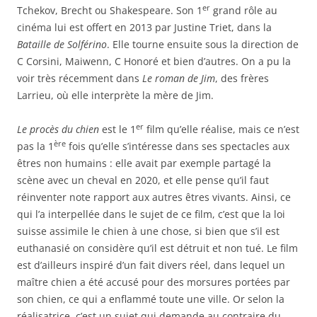
er
Tchekov, Brecht ou Shakespeare. Son 1
grand rôle au
cinéma lui est offert en 2013 par Justine Triet, dans la
Bataille de Solférino
. Elle tourne ensuite sous la direction de
C Corsini, Maiwenn, C Honoré et bien d’autres. On a pu la
voir très récemment dans
Le roman de Jim
, des frères
Larrieu, où elle interprète la mère de Jim.
er
Le procès du chien
est le 1
film qu’elle réalise, mais ce n’est
ère
pas la 1
fois qu’elle s’intéresse dans ses spectacles aux
êtres non humains : elle avait par exemple partagé la
scène avec un cheval en 2020, et elle pense qu’il faut
réinventer note rapport aux autres êtres vivants. Ainsi, ce
qui l’a interpellée dans le sujet de ce film, c’est que la loi
suisse assimile le chien à une chose, si bien que s’il est
euthanasié on considère qu’il est détruit et non tué. Le film
est d’ailleurs inspiré d’un fait divers réel, dans lequel un
maître chien a été accusé pour des morsures portées par
son chien, ce qui a enflammé toute une ville. Or selon la
réalisatrice, c’est un sujet qui demande au contraire du