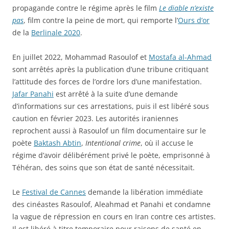
propagande contre le régime après le film
Le diable n’existe
pas
, film contre la peine de mort, qui remporte l’
Ours d’or
de la
Berlinale 2020
.
En juillet 2022, Mohammad Rasoulof et
Mostafa al-Ahmad
sont arrêtés après la publication d’une tribune critiquant
l’attitude des forces de l’ordre lors d’une manifestation.
Jafar Panahi
est arrêté à la suite d’une demande
d’informations sur ces arrestations, puis il est libéré sous
caution en février 2023. Les autorités iraniennes
reprochent aussi à Rasoulof un film documentaire sur le
poète
Baktash Abtin
,
Intentional crime
, où il accuse le
régime d’avoir délibérément privé le poète, emprisonné à
Téhéran, des soins que son état de santé nécessitait.
Le
Festival de Cannes
demande la libération immédiate
des cinéastes Rasoulof, Aleahmad et Panahi et condamne
la vague de répression en cours en Iran contre ces artistes.
Il est libéré à titre temporaire pour raisons de santé en