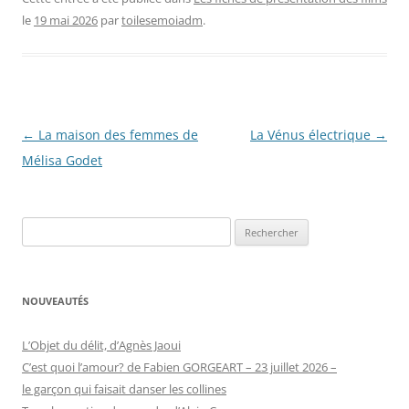
le
19 mai 2026
par
toilesemoiadm
.
Navigation
←
La maison des femmes de
La Vénus électrique
→
des
Mélisa Godet
articles
Rechercher :
NOUVEAUTÉS
L’Objet du délit, d’Agnès Jaoui
C’est quoi l’amour? de Fabien GORGEART – 23 juillet 2026 –
le garçon qui faisait danser les collines