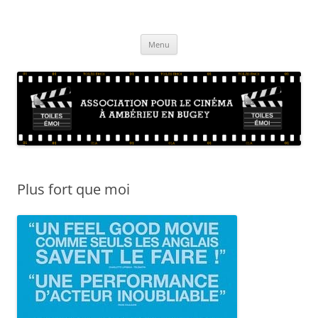
Aller
au
Toiles Emoi – Site de l'association
contenu
La vie de l'association d'amateurs de cinéma sur Ambérieu en Bugey et
sa région
Menu
Plus fort que moi