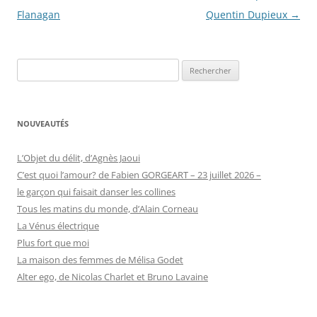
des
Flanagan
Quentin Dupieux
→
articles
Rechercher :
NOUVEAUTÉS
L’Objet du délit, d’Agnès Jaoui
C’est quoi l’amour? de Fabien GORGEART – 23 juillet 2026 –
le garçon qui faisait danser les collines
Tous les matins du monde, d’Alain Corneau
La Vénus électrique
Plus fort que moi
La maison des femmes de Mélisa Godet
Alter ego, de Nicolas Charlet et Bruno Lavaine