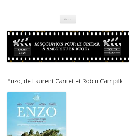
Aller
au
Toiles Emoi – Site de l'association
contenu
La vie de l'association d'amateurs de cinéma sur Ambérieu en Bugey et
sa région
Menu
Enzo, de Laurent Cantet et Robin Campillo