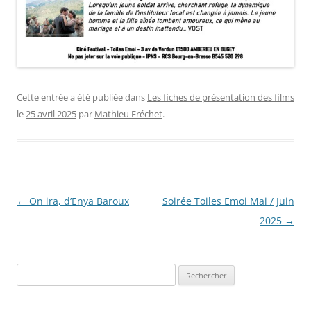
Cette entrée a été publiée dans
Les fiches de présentation des films
le
25 avril 2025
par
Mathieu Fréchet
.
Navigation
←
On ira, d’Enya Baroux
Soirée Toiles Emoi Mai / Juin
des
2025
→
articles
Rechercher :