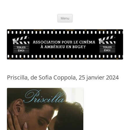
Aller
au
Toiles Emoi – Site de l'association
contenu
La vie de l'association d'amateurs de cinéma sur Ambérieu en Bugey et
sa région
Menu
Priscilla, de Sofia Coppola, 25 janvier 2024