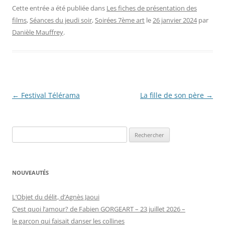
Cette entrée a été publiée dans
Les fiches de présentation des
films
,
Séances du jeudi soir
,
Soirées 7ème art
le
26 janvier 2024
par
Danièle Mauffrey
.
Navigation
←
Festival Télérama
La fille de son père
→
des
articles
Rechercher :
NOUVEAUTÉS
L’Objet du délit, d’Agnès Jaoui
C’est quoi l’amour? de Fabien GORGEART – 23 juillet 2026 –
le garçon qui faisait danser les collines