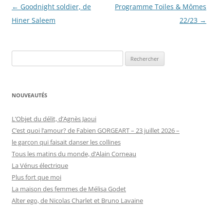
Navigation
←
Goodnight soldier, de
Programme Toiles & Mômes
des
Hiner Saleem
22/23
→
articles
Rechercher :
NOUVEAUTÉS
L’Objet du délit, d’Agnès Jaoui
C’est quoi l’amour? de Fabien GORGEART – 23 juillet 2026 –
le garçon qui faisait danser les collines
Tous les matins du monde, d’Alain Corneau
La Vénus électrique
Plus fort que moi
La maison des femmes de Mélisa Godet
Alter ego, de Nicolas Charlet et Bruno Lavaine