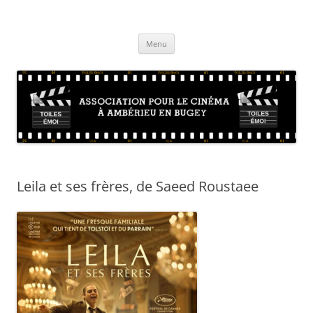
Aller
au
Toiles Emoi – Site de l'association
contenu
La vie de l'association d'amateurs de cinéma sur Ambérieu en Bugey et
sa région
Menu
Leila et ses frères, de Saeed Roustaee