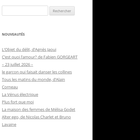
Rechercher :
NOUVEAUTÉS
L’Objet du délit, d’Agnès Jaoui
C’est quoi l’amour? de Fabien GORGEART
– 23 juillet 2026 –
le garçon qui faisait danser les collines
Tous les matins du monde, d’Alain
Corneau
La Vénus électrique
Plus fort que moi
La maison des femmes de Mélisa Godet
Alter ego, de Nicolas Charlet et Bruno
Lavaine